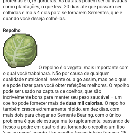
proteínas e 0,15 gorduras. As batatas podem ser cultivadas
como plantações, o que leva 20 dias até que possam ser
colhidas e mais 4 dias para se tornarem Sementes, que é
quando você deseja colhê-las.
Repolho
O repolho é o vegetal mais importante com
o qual você trabalhará. Não por causa de qualquer
qualidade nutricional inerente ou algo assim, mas pelo que
ele pode fazer para você obter refeições melhores. O repolho
pode ser usado na captura de coelhos, que são
incrivelmente bons para manter seu peso saudável – um
coelho pode fornecer mais de
duas mil calorias.
O repolho
também cresce extremamente rápido, em dez dias, com
mais dois para chegar ao Semente Bearing, com o único
problema é que ele estraga muito rapidamente, passando de
fresco a podre em quatro dias, tornando o repolho um tipo
‘use ou perca’ acordo. Um repolho fresco inteiro fornece -25