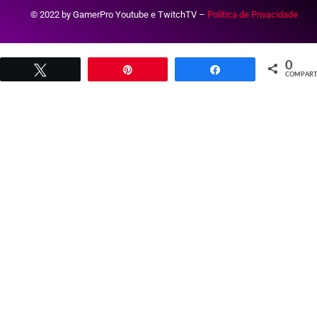
© 2022 by GamerPro Youtube e TwitchTV –
Política de Privacidade
0
Twittar
Pin
Compartilhar
COMPART