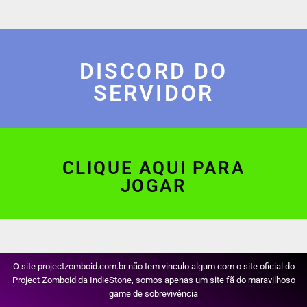
DISCORD DO
SERVIDOR
CLIQUE AQUI PARA
JOGAR
O site projectzomboid.com.br não tem vinculo algum com o site oficial do
Project Zomboid da IndieStone, somos apenas um site fã do maravilhoso
game de sobrevivência