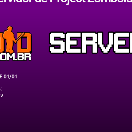
E 01/01
;
as