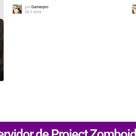
por
Gamerpro
há 2 anos
rvidor de Project Zomboid