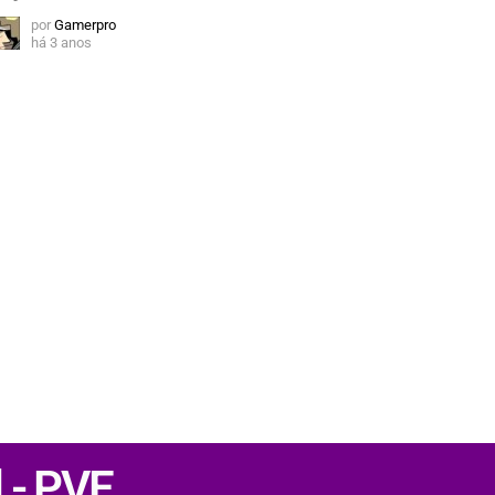
por
Gamerpro
há 3 anos
 - PVE