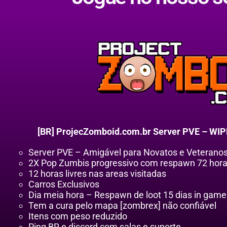
[BR] ProjecZomboid.com.br Server PVE – WIP
Server PVE – Amigável para Novatos e Veteranos
2X Pop Zumbis progressivo com respawn 72 hor
12 horas livres nas areas visitadas
Carros Exclusivos
Dia meia hora – Respawn de loot 15 dias in game
Tem a cura pelo mapa [zombrex] não confiável
Itens com peso reduzido
Ping BR e discord com salas e suporte