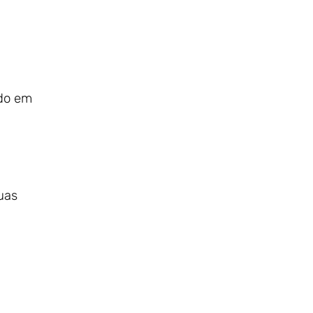
rdo em
uas