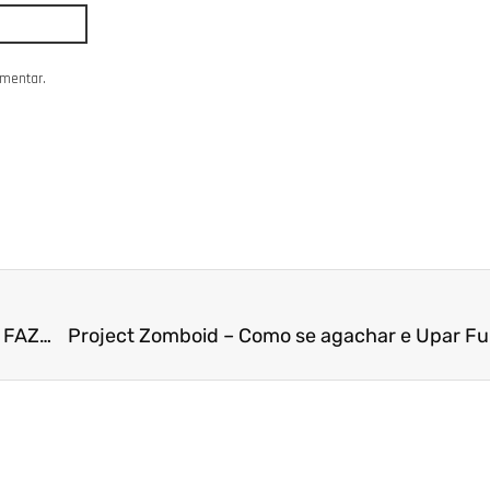
omentar.
Como Roubar Carros no Project Zomboid – COMO FAZER LIGAÇÃO DIRETA
Project Zomboid – Como se agachar e Upar Fu