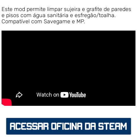
Este mod permite limpar sujeira e grafite de paredes
e pisos com água sanitária e esfregão/toalha.
Compatível com Savegame e MP.