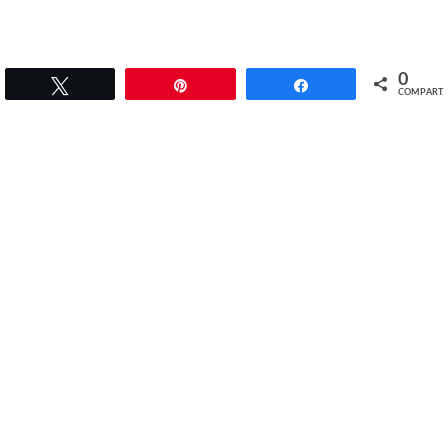
0
Twittar
Pin
Compartilhar
COMPART.